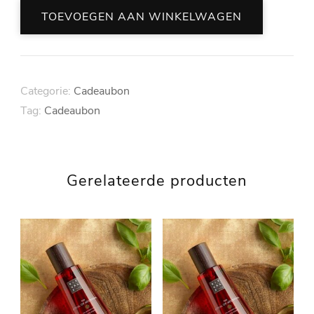
Relief
TOEVOEGEN AAN WINKELWAGEN
Rugmassage
(90
min.)
Categorie:
Cadeaubon
aantal
Tag:
Cadeaubon
Gerelateerde producten