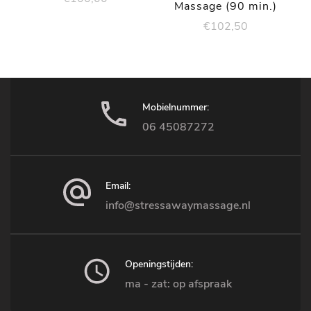
Massage (90 min.)
€
102,50
Mobielnummer:
06 45087272
Email:
info@stressawaymassage.nl
Openingstijden:
ma - zat: op afspraak